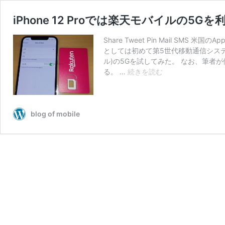
iPhone 12 Proでは楽天モバイルの5G
Share Tweet Pin Mail SMS 米
としては初めて第5世代移動通信システム(5G)
ル)の5Gを試してみた。 なお、筆者が使用
iPhone
る。 …
続きを読む
12
Pro
で
は
blog of mobile
楽
天
モ
バ
イ
ル
の
5G
を
利