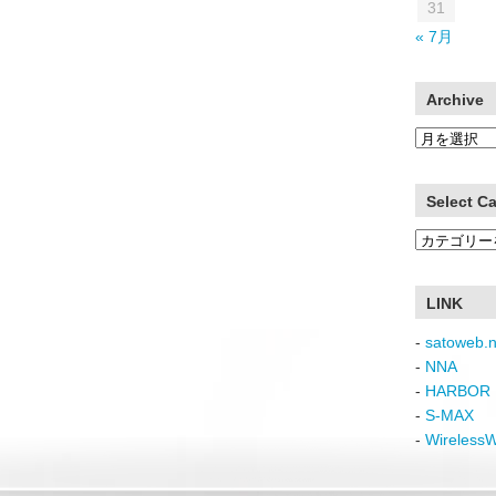
31
« 7月
Archive
Archive
Select C
Select
Category
LINK
-
satoweb.n
-
NNA
-
HARBOR 
-
S-MAX
-
Wireless