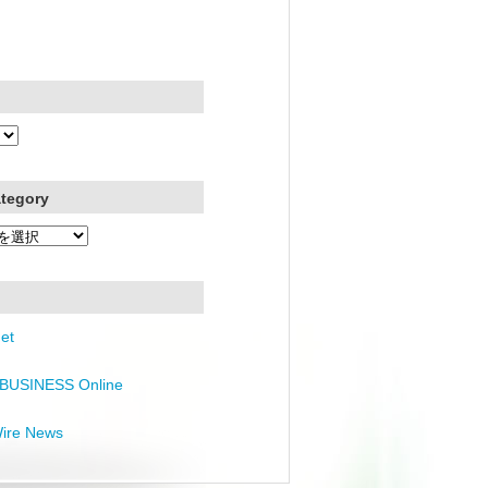
ategory
et
BUSINESS Online
Wire News