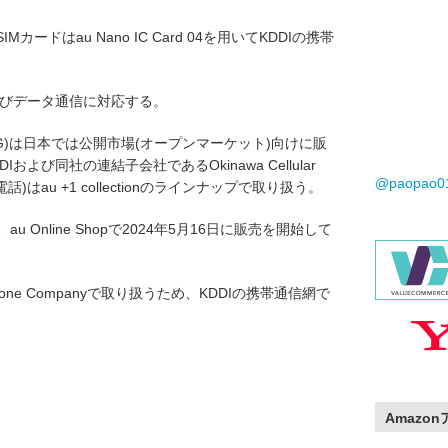
G)ではSIMカードはau Nano IC Card 04を用いてKDDIの携帯
よびデータ通信に対応する。
030PN60G)は日本では公開市場(オープンマーケット)向けに販
よび同社の連結子会社であるOkinawa Cellular
@paopao
ー電話)はau +1 collectionのラインナップで取り扱う。
、au Online Shopで2024年5月16日に販売を開始して
Telephone Companyで取り扱うため、KDDIの携帯通信網で
Amazo