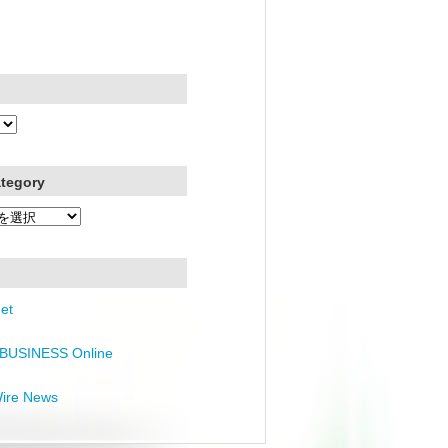
ategory
et
BUSINESS Online
Wire News