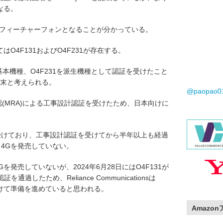
となる。
式のフィーチャーフォンとなることが分かっている。
番としてはO4F131およびO4F231が存在する。
F131を基本機種、O4F231を派生機種として認証を受けたこと
の端末と考えられる。
@paopao
認(MRA)による工事設計認証を受けたため、日本向けに
日に受けており、工事設計認証を受けてから半年以上も経過
Pro 4Gを発売していない。
o 4Gを発売していないが、2024年6月28日にはO4F131が
GCF)の認証を通過したため、Reliance Communicationsは
発売に向けて準備を進めていると思われる。
Amazo