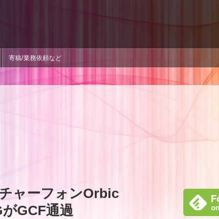
寄稿/業務依頼など
チャーフォンOrbic
4GがGCF通過