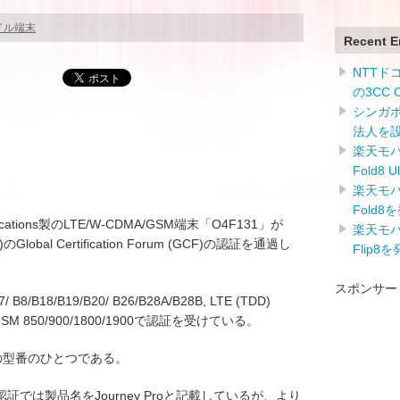
イル端末
Recent E
NTTドコ
の3CC
シンガ
法人を
楽天モバイ
Fold8 
楽天モバイ
Fold8
ications製のLTE/W-CDMA/GSM端末「O4F131」が
楽天モバイ
bal Certification Forum (GCF)の認証を通過し
Flip8
スポンサー
B8/B18/B19/B20/ B26/B28A/B28B, LTE (TDD)
III, GSM 850/900/1800/1900で認証を受けている。
o 4Gの型番のひとつである。
m (GCF)の認証では製品名をJourney Proと記載しているが、より