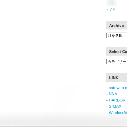
31
« 7月
Archive
Archive
Select C
Select
Category
LINK
-
satoweb.n
-
NNA
-
HARBOR 
-
S-MAX
-
Wireless