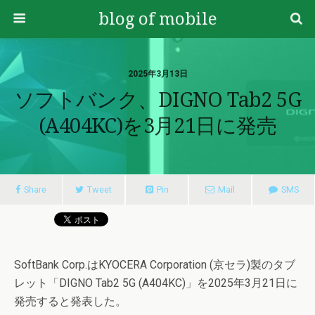
blog of mobile
2025年3月13日
ソフトバンク、DIGNO Tab2 5G
(A404KC)を3月21日に発売
Share
Tweet
Pin
Mail
SMS
SoftBank Corp.はKYOCERA Corporation (京セラ)製のタブ
レット「DIGNO Tab2 5G (A404KC)」を2025年3月21日に
発売すると発表した。