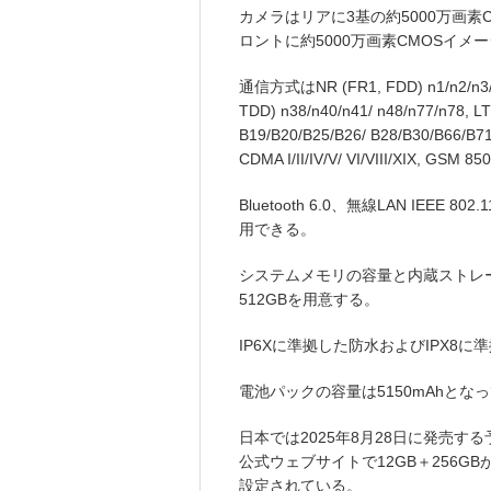
カメラはリアに3基の約5000万画
ロントに約5000万画素CMOSイメ
通信方式はNR (FR1, FDD) n1/n2/n3/n5/
TDD) n38/n40/n41/ n48/n77/n78, L
B19/B20/B25/B26/ B28/B30/B66/B71
CDMA I/II/IV/V/ VI/VIII/XIX, G
Bluetooth 6.0、無線LAN IEEE 8
用できる。
システムメモリの容量と内蔵ストレージ
512GBを用意する。
IP6Xに準拠した防水およびIPX8
電池パックの容量は5150mAhとな
日本では2025年8月28日に発売する予
公式ウェブサイトで12GB＋256GBが12
設定されている。