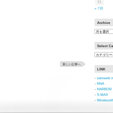
31
« 7月
Archive
Archive
Select C
Select
Category
新しい記事へ
LINK
-
satoweb.n
-
NNA
-
HARBOR 
-
S-MAX
-
Wireless