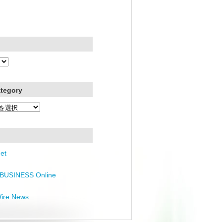
ategory
et
BUSINESS Online
Wire News