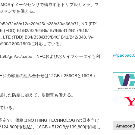
素CMOSイメージセンサで構成するトリプルカメラ、フ
ージセンサを備える。
n7/ n8/n12/n20/n25/ n28/n30/n66/n71, NR (FR1,
TE (FDD) B1/B2/B3/B4/B5/ B7/B8/B12/B17/B18/
, LTE (TDD) B34/B38/B39/B40/ B41/B42/B48, W-
SM 850/900/1800/1900に対応している。
@paopao
02.11a/b/g/n/ac/ax/be、NFCおよびおサイフケータイも利
の容量の組み合わせは12GB＋256GBと16GB＋
に準拠した防塵に加えて、耐衝撃も備える。
っている。
定で、価格はNOTHING TECHNOLOGYの日本向け
Amazo
4,800円(税込)、16GB＋512GBが139,800円(同)に