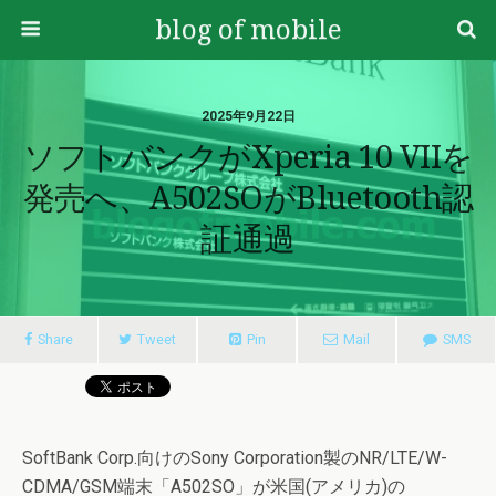
blog of mobile
2025年9月22日
ソフトバンクがXperia 10 VIIを
発売へ、A502SOがBluetooth認
証通過
Share
Tweet
Pin
Mail
SMS
SoftBank Corp.向けのSony Corporation製のNR/LTE/W-
CDMA/GSM端末「A502SO」が米国(アメリカ)の