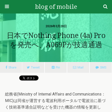
blog of mobile
2026年3月28日
日本でNothing Phone (4a) Pro
を発売へ、A069Pが技適通過
Share
Tweet
Pin
Mail
SMS
総務省(Ministry of Internal Affairs and Communications：
MIC)は同省が運営する電波利用ポータルで電波法に基づ
く技術基準適合証明などを受けた機器の情報を更新し