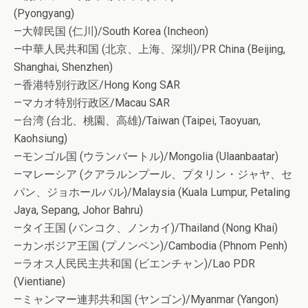
(Pyongyang)
—大韓民国 (仁川)/South Korea (Incheon)
—中華人民共和国 (北京、上海、深圳)/PR China (Beijing,
Shanghai, Shenzhen)
—香港特別行政区/Hong Kong SAR
—マカオ特別行政区/Macau SAR
—台湾 (台北、桃園、高雄)/Taiwan (Taipei, Taoyuan,
Kaohsiung)
—モンゴル国 (ウランバートル)/Mongolia (Ulaanbaatar)
—マレーシア (クアラルンプール、プタリン・ジャヤ、セ
パン、ジョホールバル)/Malaysia (Kuala Lumpur, Petaling
Jaya, Sepang, Johor Bahru)
—タイ王国 (バンコク、ノンカイ)/Thailand (Nong Khai)
—カンボジア王国 (プノンペン)/Cambodia (Phnom Penh)
—ラオス人民民主共和国 (ビエンチャン)/Lao PDR
(Vientiane)
—ミャンマー連邦共和国 (ヤンゴン)/Myanmar (Yangon)