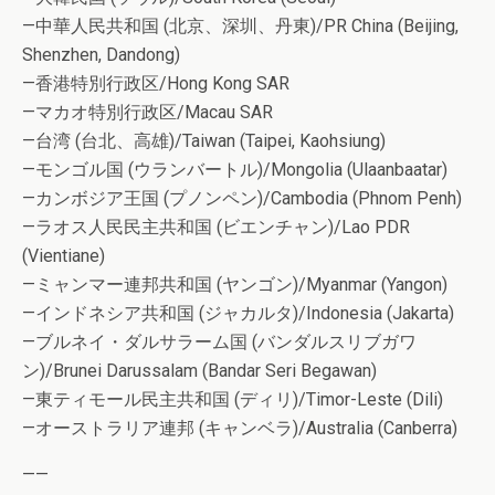
—中華人民共和国 (北京、深圳、丹東)/PR China (Beijing,
Shenzhen, Dandong)
—香港特別行政区/Hong Kong SAR
—マカオ特別行政区/Macau SAR
—台湾 (台北、高雄)/Taiwan (Taipei, Kaohsiung)
—モンゴル国 (ウランバートル)/Mongolia (Ulaanbaatar)
—カンボジア王国 (プノンペン)/Cambodia (Phnom Penh)
—ラオス人民民主共和国 (ビエンチャン)/Lao PDR
(Vientiane)
—ミャンマー連邦共和国 (ヤンゴン)/Myanmar (Yangon)
—インドネシア共和国 (ジャカルタ)/Indonesia (Jakarta)
—ブルネイ・ダルサラーム国 (バンダルスリブガワ
ン)/Brunei Darussalam (Bandar Seri Begawan)
—東ティモール民主共和国 (ディリ)/Timor-Leste (Dili)
—オーストラリア連邦 (キャンベラ)/Australia (Canberra)
——