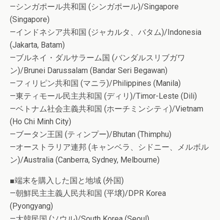
—シンガポール共和国 (シンガポール)/Singapore
(Singapore)
—インドネシア共和国 (ジャカルタ、バタム)/Indonesia
(Jakarta, Batam)
—ブルネイ・ダルサラーム国 (バンダルスリブガワ
ン)/Brunei Darussalam (Bandar Seri Begawan)
—フィリピン共和国 (マニラ)/Philippines (Manila)
—東ティモール民主共和国 (ディリ)/Timor-Leste (Dili)
—ベトナム社会主義共和国 (ホーチミンシティ)/Vietnam
(Ho Chi Minh City)
—ブータン王国 (ティンプー)/Bhutan (Thimphu)
—オーストラリア連邦 (キャンベラ、シドニー、メルボル
ン)/Australia (Canberra, Sydney, Melbourne)
■端末を購入した国と地域 (外国)
—朝鮮民主主義人民共和国 (平壌)/DPR Korea
(Pyongyang)
—大韓民国 (ソウル)/South Korea (Seoul)