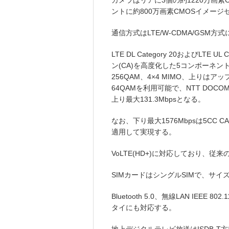
カメラはリアに3個の約1220万画
ントに約800万画素CMOSイメージ
通信方式はLTE/W-CDMA/GSM
LTE DL Category 20およびLT
ン(CA)を高度化した5コンポーネン
256QAM、4×4 MIMO、上りは
64QAMを利用可能で、NTT DOC
上り最大131.3Mbpsとなる。
なお、下り最大1576Mbpsは5CC 
適用して実現する。
VoLTE(HD+)に対応しており、従
SIMカードはシングルSIMで、サイズは
Bluetooth 5.0、無線LAN IEEE 80
タイにも対応する。