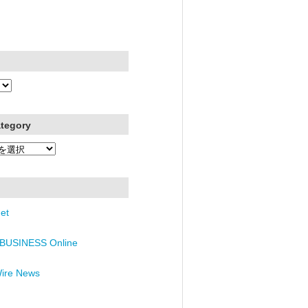
ategory
et
BUSINESS Online
Wire News