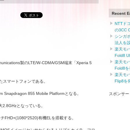
Recent E
NTTドコ
の3CC
シンガ
法人を
楽天モバイ
Fold8 
楽天モバイ
munications製のLTE/W-CDMA/GSM端末「Xperia 5
Fold8
楽天モバイ
Flip8
nを採用したスマートフォンである。
apdragon 855 Mobile Platformとなる。
スポンサー
2.8GHzとなっている。
HD+(1080*2520)有機ELを搭載する。