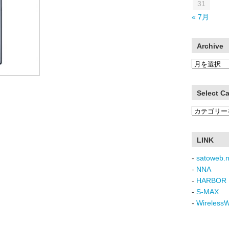
31
« 7月
Archive
Archive
Select C
Select
Category
LINK
-
satoweb.n
-
NNA
-
HARBOR 
-
S-MAX
-
Wireless