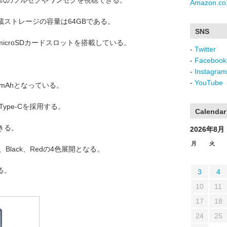
T方式のフルセグやワンセグを視聴できる。
Amazon.co.
蔵ストレージの容量は64GBである。
SNS
icroSDカードスロットを搭載している。
-
Twitter
-
Facebook
-
Instagram
-
YouTube
mAhとなっている。
ype-Cを採用する。
Calendar
きる。
2026年8月
月
火
、Black、Redの4色展開となる。
る。
3
4
10
11
17
18
24
25