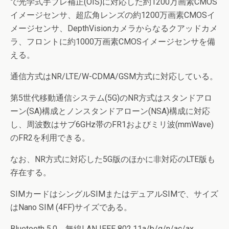
で光学式手ブレ補正(OIS)に対応した約1200万画素CMOS
イメージセンサ、超広角レンズの約1200万画素CMOSイ
メージセンサ、DepthVisionカメラからなるクアッドカメ
ラ、フロントに約1000万画素CMOSイメージセンサを備
える。
通信方式はNR/LTE/W-CDMA/GSM方式に対応している。
第5世代移動通信システム(5G)のNR方式はスタンドアロ
ーン(SA)構成とノンスタンドアローン(NSA)構成に対応
し、周波数はサブ6GHz帯のFR1およびミリ波(mmWave)
のFR2を利用できる。
なお、NR方式に対応した5G版のほかに非対応のLTE版も
存在する。
SIMカードはシングルSIMまたはデュアルSIMで、サイズ
はNano SIM (4FF)サイズである。
Bluetooth 5.0、無線LAN IEEE 802.11a/b/g/n/ac/ax