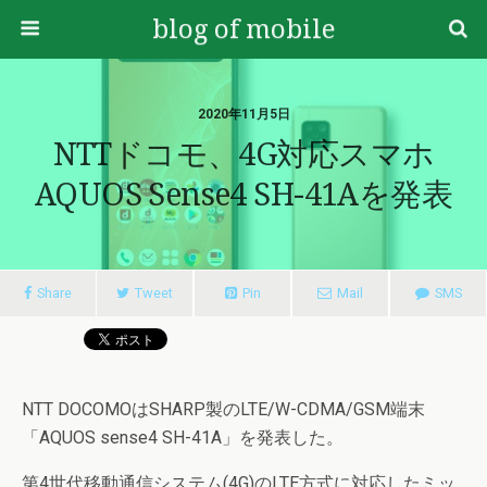
blog of mobile
2020年11月5日
NTTドコモ、4G対応スマホ
AQUOS Sense4 SH-41Aを発表
Share
Tweet
Pin
Mail
SMS
NTT DOCOMOはSHARP製のLTE/W-CDMA/GSM端末
「AQUOS sense4 SH-41A」を発表した。
第4世代移動通信システム(4G)のLTE方式に対応したミッ