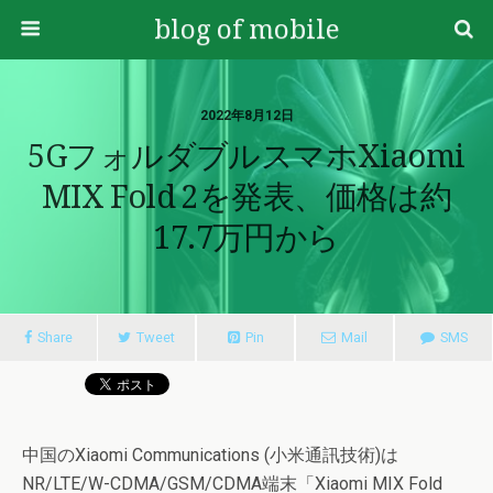
blog of mobile
2022年8月12日
5GフォルダブルスマホXiaomi
MIX Fold 2を発表、価格は約
17.7万円から
Share
Tweet
Pin
Mail
SMS
中国のXiaomi Communications (小米通訊技術)は
NR/LTE/W-CDMA/GSM/CDMA端末「Xiaomi MIX Fold