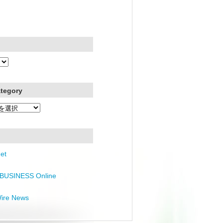
ategory
et
BUSINESS Online
Wire News