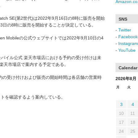
Amazon.co.
。
ple Watch SE(第2世代)は2022年9月16日の8時に販売を開始
SNS
022年9月23日の8時に販売を開始することが決定している。
-
Twitter
-
Facebook
akuten Mobileの公式ウェブサイトでは2022年9月10日の4
-
Instagram
-
YouTube
の場合は楽天モバイル公式 楽天市場店における予約の受け付けは未
 楽天市場店で案内する予定である。
Calendar
約の受け付けおよび販売の開始時間は各店舗の営業時
2026年8月
月
火
サイトを確認するよう案内している。
3
4
10
11
17
18
24
25