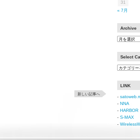
31
« 7月
Archive
Archive
Select C
Select
Category
LINK
新しい記事へ
-
satoweb.n
-
NNA
-
HARBOR 
-
S-MAX
-
Wireless