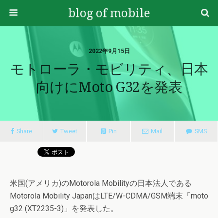
blog of mobile
2022年9月15日
モトローラ・モビリティ、日本
向けにmoto G32を発表
Share
Tweet
Pin
Mail
SMS
米国(アメリカ)のMotorola Mobilityの日本法人である
Motorola Mobility JapanはLTE/W-CDMA/GSM端末「moto
g32 (XT2235-3)」を発表した。