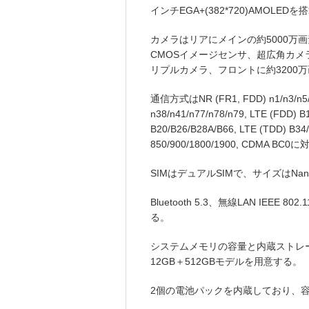
インチEGA+(382*720)AMOLED
カメラはリアにメインの約5000万画
CMOSイメージセンサ、超広角カメ
リプルカメラ、フロントに約3200
通信方式はNR (FR1, FDD) n1/n3/n5/n8
n38/n41/n77/n78/n79, LTE (FDD) B
B20/B26/B28A/B66, LTE (TDD) B34/B
850/900/1800/1900, CDMA B
SIMはデュアルSIMで、サイズはNano
Bluetooth 5.3、無線LAN IEEE 802.
る。
システムメモリの容量と内蔵ストレー
12GB＋512GBモデルを用意する。
2個の電池パックを内蔵しており、容量は