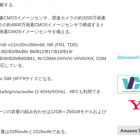
を搭載する。
素CMOSイメージセンサ、望遠カメラの約3200万画素
ラの約4800万画素CMOSイメージセンサで構成するト
万画素CMOSイメージセンサを備える。
/ n12/n20/n28A/n66, NR (FR1, TDD)
1/B2/B3/B4/B5/ B8/B12/B17/B18/B19/
@paopao
38/B39/B40/B41, W-CDMA I/II/IV/V/ VI/VIII/XIX, GSM
C0に対応している。
 SIM (4FF9サイズとなる。
11a/b/g/n/ac/ax/be (2.4GHz/5GHz)、NFCも利用でき
ジの容量の組み合わせは12GB＋256GBモデルおよび
Amazo
3285mAhと1018mAhである。