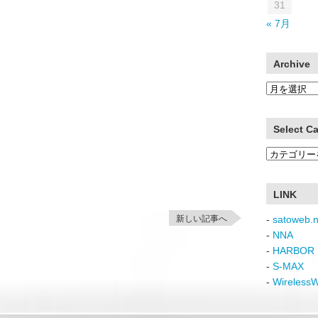
31
« 7月
Archive
Archive
Select C
Select
Category
LINK
新しい記事へ
-
satoweb.n
-
NNA
-
HARBOR 
-
S-MAX
-
Wireless