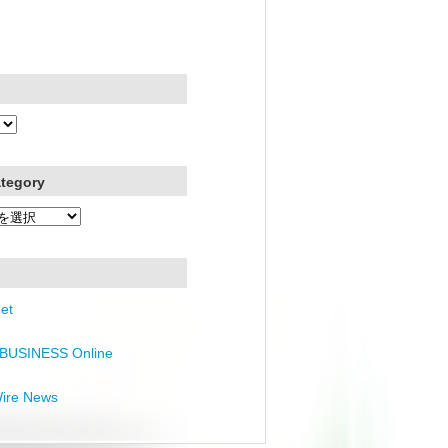
ategory
et
BUSINESS Online
Wire News