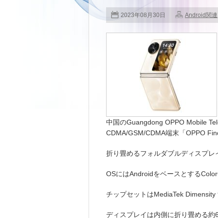
2023年08月30日
Android関連
中国のGuangdong OPPO Mobile T
CDMA/GSM/CDMA端末「OPPO Find
折り畳めるフォルダブルディスプレ
OSにはAndroidをベースとするColo
チップセットはMediaTek Dimens
ディスプレイは内側に折り畳める約6.8イン