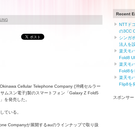
Recent E
SUNG
NTTドコ
の3CC
シンガ
法人を
楽天モバイ
Fold8 
楽天モバイ
Fold8
楽天モバイ
Flip8
a Cellular Telephone Company (沖縄セルラー
cs (サムスン電子)製のスマートフォン「Galaxy Z Fold5
スポンサー
CG23」を発売した。
始している。
Telephone Companyが展開するauのラインナップで取り扱