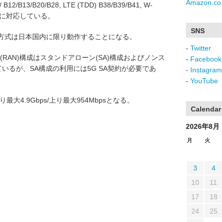
Amazon.co.
B12/B13/B20/B28, LTE (TDD) B38/B39/B41, W-
/1900に対応している。
SNS
NR方式は日本国内に限り動作することになる。
-
Twitter
RAN)構成はスタンドアローン(SA)構成およびノンス
-
Facebook
ているが、SA構成の利用には5G SA契約が必要であ
-
Instagram
-
YouTube
大4.9Gbps/上り最大954Mbpsとなる。
Calendar
2026年8月
月
火
3
4
10
11
17
18
24
25