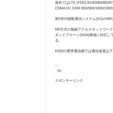
海外ではLTE (FDD) B1/B3/B4/B5/B7/ 
CDMA I/V, GSM 850/900/1800
第5世代移動通信システム(5G)の
NR方式の無線アクセスネットワーク(
タンドアローン(NSA)構成に対応し
る。
KDDIの携帯通信網では通信速度は下り最
au
スポンサーリンク