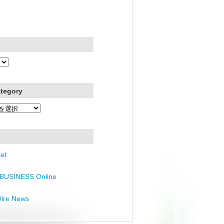
ategory
et
BUSINESS Online
Wire News