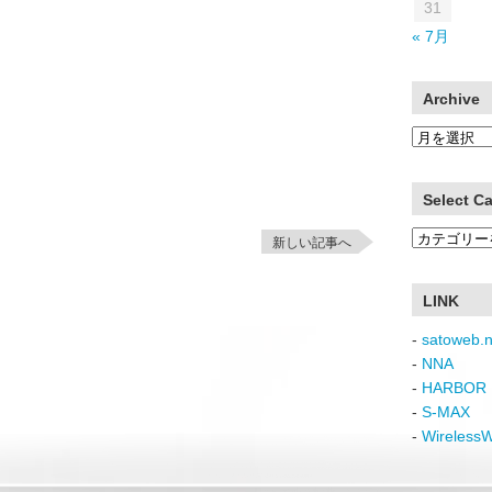
31
« 7月
Archive
Archive
Select C
Select
新しい記事へ
Category
LINK
-
satoweb.n
-
NNA
-
HARBOR 
-
S-MAX
-
Wireless