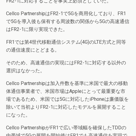
FR2-1に対応することを事実上必須としていた。
Cellco PartnershipはFR2-1で5Gを商用化しており、FR1
で5Gを導入後も保有する周波数の関係から5Gの高速通信
はFR2-1に限り実現できた。
FR1では第4世代移動通信システム(4G)のLTE方式と同等
の通信速度にとどまる。
そのため、高速通信の実現にはFR2-1に対応する以外の
選択はなかった。
Cellco Partnershipは加入件数を基準に米国で最大の移動
体通信事業者で、米国市場はAppleにとって最重要な市
場であるため、米国では5Gに対応したiPhoneは廉価版を
除いて当初よりFR2-1に対応したモデルを展開すること
になった。
Cellco PartnershipがFR1で広い帯域幅を確保したTDDの
中帯域で5Gの展開を開始後はFR1でも高速通信を実現で