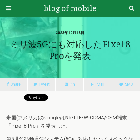
blog of mobile
2023年10月13日
ミリ波5Gにも対応したPixel 8
Proを発表
Share
Tweet
Pin
Mail
SMS
米国(アメリカ)のGoogleはNR/LTE/W-CDMA/GSM端末
「Pixel 8 Pro」を発表した。
第5世代移動通信システム(5G)に対応したハイスペックな