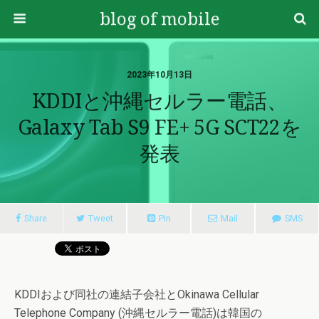
blog of mobile
2023年10月13日
KDDIと沖縄セルラー電話、
Galaxy Tab S9 FE+ 5G SCT22を
発表
Share
Tweet
Pin
Mail
SMS
KDDIおよび同社の連結子会社とOkinawa Cellular
Telephone Company (沖縄セルラー電話)は韓国の