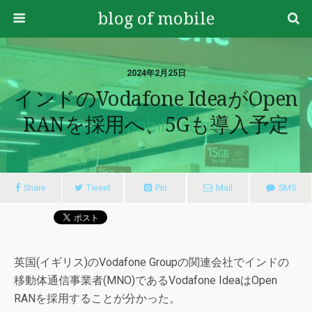
blog of mobile
2024年2月25日
インドのVodafone IdeaがOpen
RANを採用へ、5Gも導入予定
Share
Tweet
Pin
Mail
SMS
英国(イギリス)のVodafone Groupの関連会社でインドの
移動体通信事業者(MNO)であるVodafone IdeaはOpen
RANを採用することが分かった。