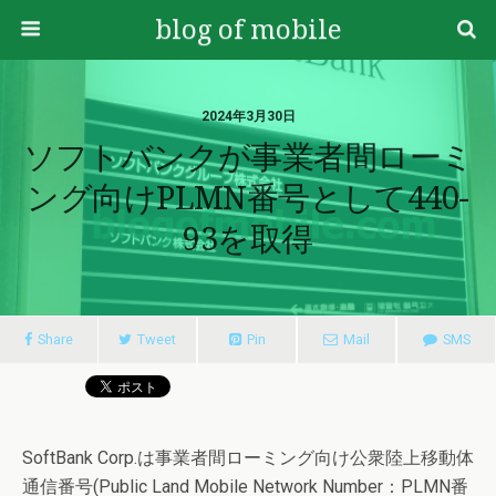
blog of mobile
2024年3月30日
ソフトバンクが事業者間ローミ
ング向けPLMN番号として440-
93を取得
Share
Tweet
Pin
Mail
SMS
SoftBank Corp.は事業者間ローミング向け公衆陸上移動体
通信番号(Public Land Mobile Network Number：PLMN番