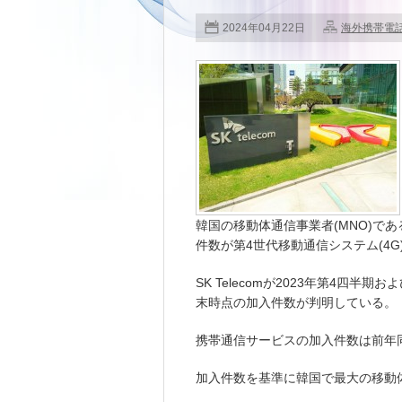
2024年04月22日
海外携帯電
韓国の移動体通信事業者(MNO)であるS
件数が第4世代移動通信システム(4
SK Telecomが2023年第4四半
末時点の加入件数が判明している。
携帯通信サービスの加入件数は前年同期比
加入件数を基準に韓国で最大の移動