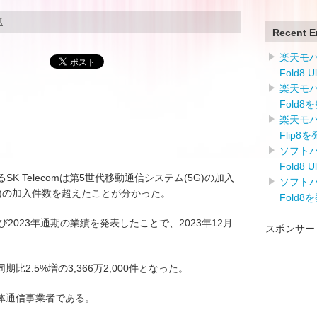
話
Recent E
楽天モバイ
Fold8 
楽天モバイ
Fold8
楽天モバイ
Flip8
ソフトバン
Fold8 
K Telecomは第5世代移動通信システム(5G)の加入
ソフトバン
G)の加入件数を超えたことが分かった。
Fold8
期および2023年通期の業績を発表したことで、2023年12月
スポンサー
2.5%増の3,366万2,000件となった。
体通信事業者である。