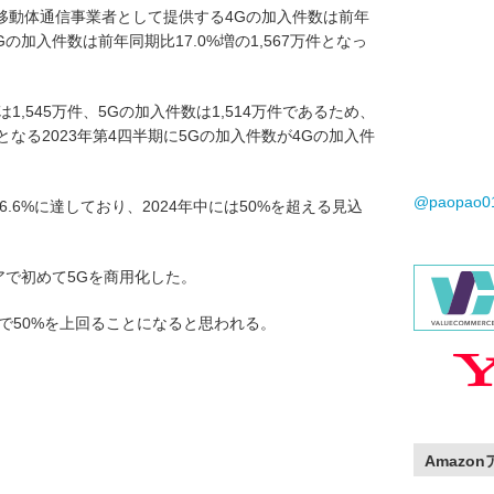
移動体通信事業者として提供する4Gの加入件数は前年
、5Gの加入件数は前年同期比17.0%増の1,567万件となっ
は1,545万件、5Gの加入件数は1,514万件であるため、
間となる2023年第4四半期に5Gの加入件数が4Gの加入件
@paopao
46.6%に達しており、2024年中には50%を超える見込
にアジアで初めて5Gを商用化した。
強で50%を上回ることになると思われる。
Amazo