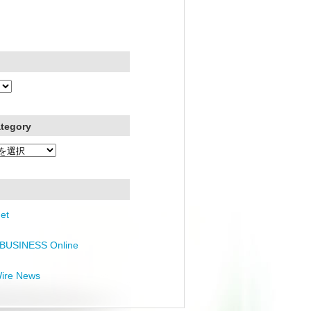
ategory
et
BUSINESS Online
Wire News