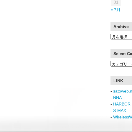
31
« 7月
Archive
Archive
Select C
Select
Category
LINK
-
satoweb.n
-
NNA
-
HARBOR 
-
S-MAX
-
Wireless