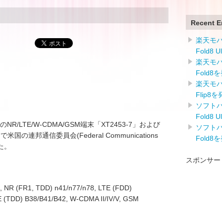
Recent E
楽天モバイ
Fold8 
楽天モバイ
Fold8
楽天モバイ
Flip8
ソフトバン
Fold8 
ty製のNR/LTE/W-CDMA/GSM端末「XT2453-7」および
ソフトバン
で米国の連邦通信委員会(Federal Communications
Fold8
した。
スポンサー
R (FR1, TDD) n41/n77/n78, LTE (FDD)
E (TDD) B38/B41/B42, W-CDMA II/IV/V, GSM