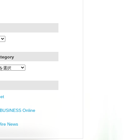
ategory
et
BUSINESS Online
Wire News