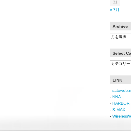
31
« 7月
Archive
Archive
Select C
Select
Category
LINK
-
satoweb.n
-
NNA
-
HARBOR 
-
S-MAX
-
Wireless