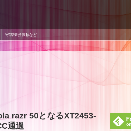
寄稿/業務依頼など
a razr 50となるXT2453-
FCC通過