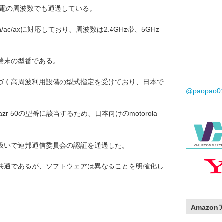
無線給電の周波数でも通過している。
/g/n/ac/axに対応しており、周波数は2.4GHz帯、5GHz
発表端末の型番である。
づく高周波利用設備の型式指定を受けており、日本で
@paopao
 razr 50の型番に該当するため、日本向けのmotorola
一機器の扱いで連邦通信委員会の認証を通過した。
共通であるが、ソフトウェアは異なることを明確化し
Amazo