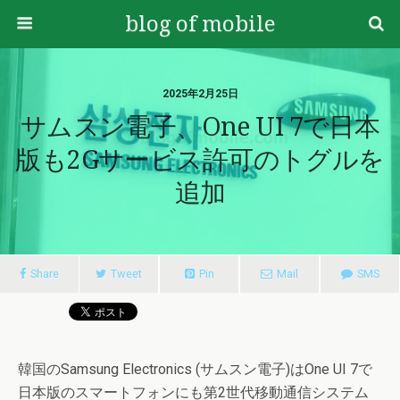
blog of mobile
2025年2月25日
サムスン電子、One UI 7で日本
版も2Gサービス許可のトグルを
追加
Share
Tweet
Pin
Mail
SMS
韓国のSamsung Electronics (サムスン電子)はOne UI 7で
日本版のスマートフォンにも第2世代移動通信システム