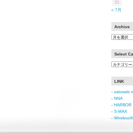
31
« 7月
Archive
Archive
Select C
Select
Category
LINK
-
satoweb.n
-
NNA
-
HARBOR 
-
S-MAX
-
Wireless