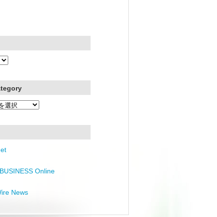
ategory
et
BUSINESS Online
Wire News