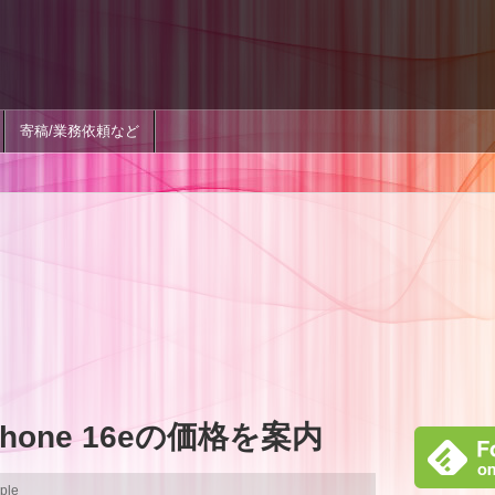
寄稿/業務依頼など
one 16eの価格を案内
ple