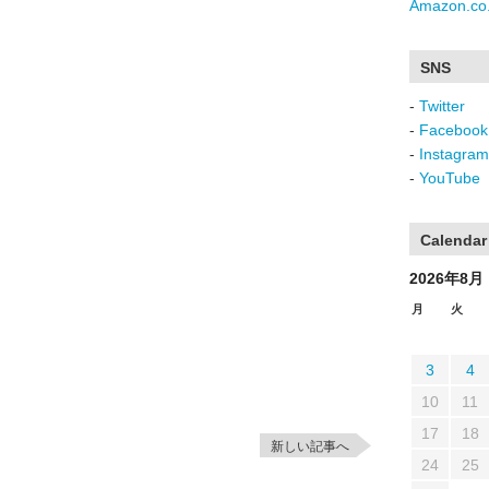
Amazon.co.
SNS
-
Twitter
-
Facebook
-
Instagram
-
YouTube
Calendar
2026年8月
月
火
3
4
10
11
17
18
新しい記事へ
24
25