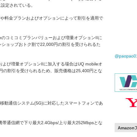
円に設定されている。
別や料金プランおよびオプションによって割引を適用で
bileのコミコミプランバリューおよび増量オプションIIに
インショップおトク割で22,000円の割引を受けられるた
@paopao
び増量オプションIIに加入する場合はUQ mobileオ
0円の割引を受けられるため、販売価格は25,400円とな
は第5世代移動通信システム(5G)に対応したスマートフォンであ
の携帯通信網で下り最大2.4Gbps/上り最大252Mbpsとな
Amazo