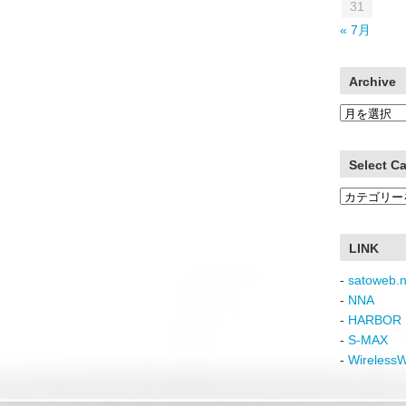
31
« 7月
Archive
Archive
Select C
Select
Category
LINK
-
satoweb.n
-
NNA
-
HARBOR 
-
S-MAX
-
Wireless