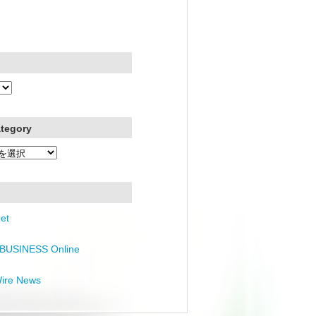
ategory
et
BUSINESS Online
Wire News