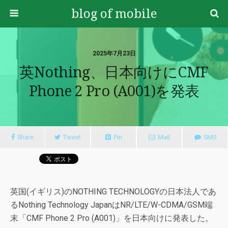
blog of mobile
2025年7月23日
英Nothing、日本向けにCMF
Phone 2 Pro (A001)を発表
Share
Tweet
Pin
Mail
SMS
英国(イギリス)のNOTHING TECHNOLOGYの日本法人であ
るNothing Technology JapanはNR/LTE/W-CDMA/GSM端
末「CMF Phone 2 Pro (A001)」を日本向けに発表した。