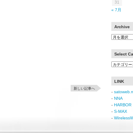
31
« 7月
Archive
Archive
Select C
Select
Category
LINK
新しい記事へ
-
satoweb.n
-
NNA
-
HARBOR 
-
S-MAX
-
Wireless