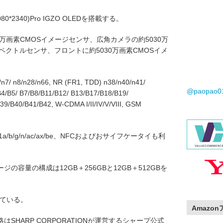
*2340)Pro IGZO OLEDを搭載する。
万画素CMOSイメージセンサ、広角カメラの約5030万
スペクトルセンサ、フロントに約5030万画素CMOSイメ
/ n8/n28/n66, NR (FR1, TDD) n38/n40/n41/
@paopao
B4/B5/ B7/B8/B11/B12/ B13/B17/B18/B19/
9/B40/B41/B42, W-CDMA I/II/IV/V/VIII, GSM
。
02.11a/b/g/n/ac/ax/be、NFCおよびおサイフケータイも利
容量の構成は12GB＋256GBと12GB＋512GBを
っている。
Amazo
はSHARP CORPORATIONが運営するシャープ公式