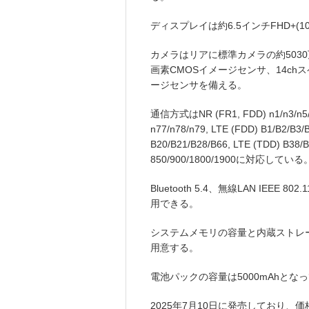
ディスプレイは約6.5インチFHD+(1080
カメラはリアに標準カメラの約5030
画素CMOSイメージセンサ、14ch
ージセンサを備える。
通信方式はNR (FR1, FDD) n1/n3/n5/n7
n77/n78/n79, LTE (FDD) B1/B2/B3/
B20/B21/B28/B66, LTE (TDD) B38/B3
850/900/1800/1900に対応している
Bluetooth 5.4、無線LAN IEEE 8
用できる。
システムメモリの容量と内蔵ストレージの
用意する。
電池パックの容量は5000mAhとな
2025年7月10日に発売しており、価格