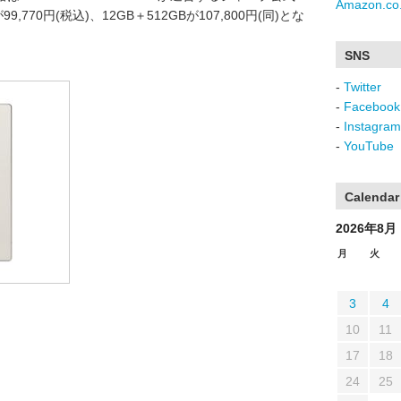
Amazon.co.
,770円(税込)、12GB＋512GBが107,800円(同)とな
SNS
-
Twitter
-
Facebook
-
Instagram
-
YouTube
Calendar
2026年8月
月
火
3
4
10
11
17
18
24
25