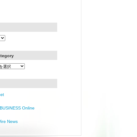
ategory
et
BUSINESS Online
Wire News