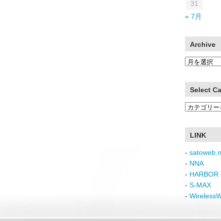
31
« 7月
Archive
Archive
Select C
Select
Category
LINK
-
satoweb.n
-
NNA
-
HARBOR 
-
S-MAX
-
Wireless