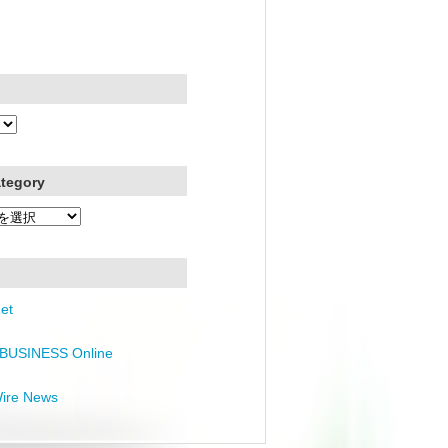
ategory
et
BUSINESS Online
Wire News