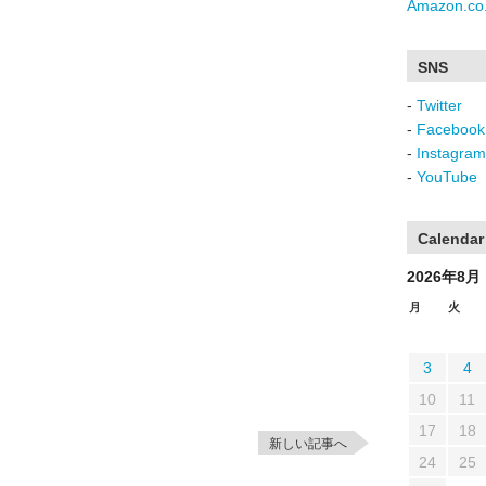
Amazon.co.
SNS
-
Twitter
-
Facebook
-
Instagram
-
YouTube
Calendar
2026年8月
月
火
3
4
10
11
17
18
新しい記事へ
24
25