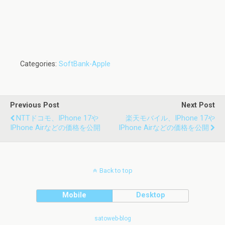
Categories:
SoftBank-Apple
Previous Post
Next Post
NTTドコモ、iPhone 17や
楽天モバイル、iPhone 17や
IPhone Airなどの価格を公開
IPhone Airなどの価格を公開
Back to top
Mobile
Desktop
satoweb-blog