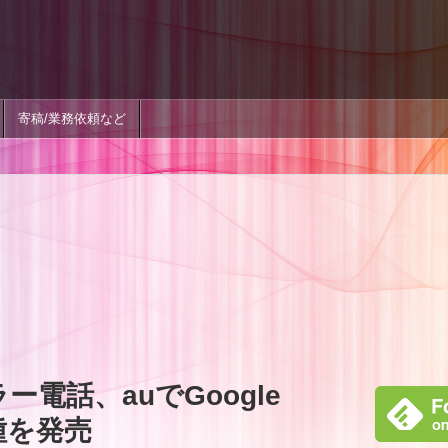
寄稿/業務依頼など
ー電話、auでGoogle
機種を発売