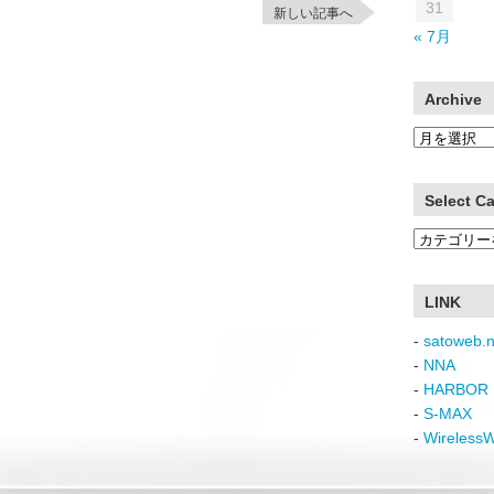
31
新しい記事へ
« 7月
Archive
Archive
Select C
Select
Category
LINK
-
satoweb.n
-
NNA
-
HARBOR 
-
S-MAX
-
Wireless