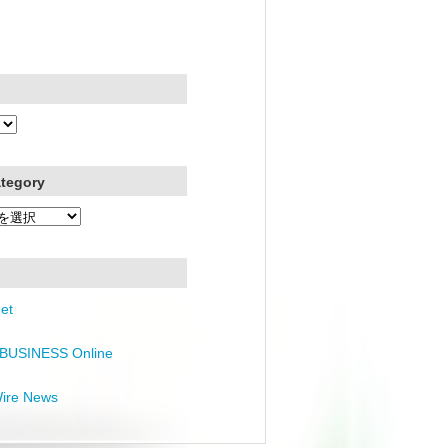
ategory
et
BUSINESS Online
Wire News