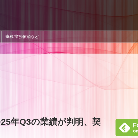
寄稿/業務依頼など
25年Q3の業績が判明、契