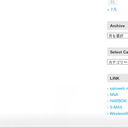
31
« 7月
Archive
Archive
Select C
Select
Category
LINK
-
satoweb.n
-
NNA
-
HARBOR 
-
S-MAX
-
Wireless