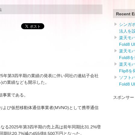
合
Recent E
シンガ
法人を
楽天モバイ
Fold8 
楽天モバイ
Fold8
楽天モバイ
Flip8
プ)は2025年第3四半期の業績の発表に伴い同社の連結子会社
ソフトバン
モバイル)の業績なども開示した。
Fold8 
帯通信事業である。
スポンサー
および仮想移動体通信事業者(MVNO)として携帯通信
となる2025年第3四半期の売上高は前年同期比31.2%増
同期比20.7%減の455億8,500万円となった。