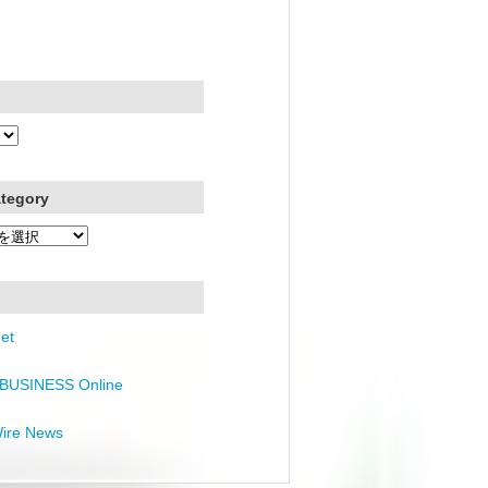
ategory
et
BUSINESS Online
Wire News