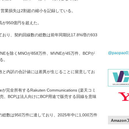
、営業損失は2割超の縮小を記録している。
が950億円を超えた。
ており、契約回線数の総数は前年同期比17.8%増の933
@paopao
Eを除くMNOが858万件、MVNEが45万件、BCPが
いる。
数と内訳の合計値には差異が生じることに留意してお
eが完全所有するRakuten Communications (楽天コミ
売、BCPは法人向けにBCP用途で販売する回線を意味
の総数は950万件に達しており、2025年中に1,000万件
Amazo