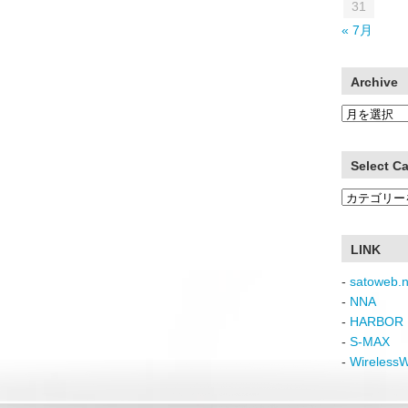
31
« 7月
Archive
Archive
Select C
Select
Category
LINK
-
satoweb.n
-
NNA
-
HARBOR 
-
S-MAX
-
Wireless