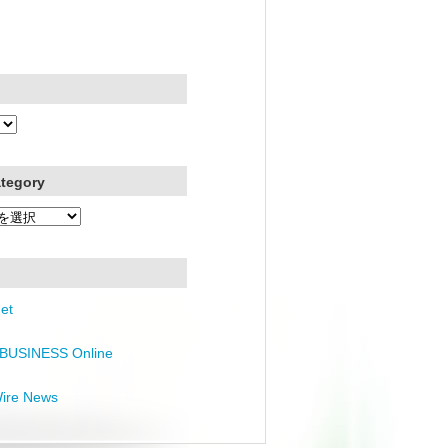
ategory
et
BUSINESS Online
Wire News