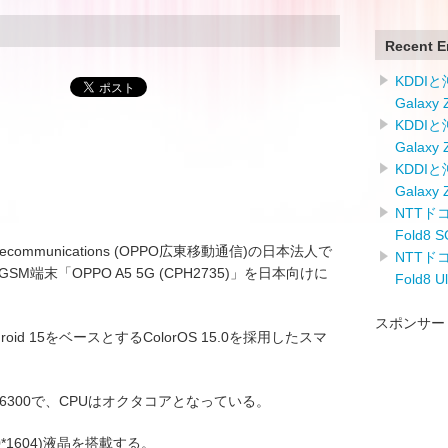
Recent E
KDDI
Galaxy
KDDI
Galaxy
KDDI
Galaxy
NTTドコ
Fold8
Telecommunications (OPPO広東移動通信)の日本法人で
NTTドコ
A/GSM端末「OPPO A5 5G (CPH2735)」を日本向けに
Fold8 
スポンサー
Android 15をベースとするColorOS 15.0を採用したスマ
ity 6300で、CPUはオクタコアとなっている。
0*1604)液晶を搭載する。