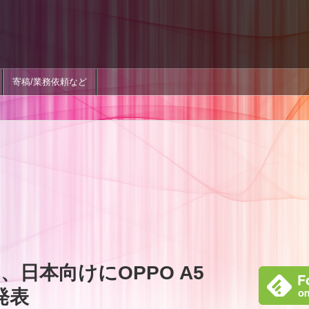
寄稿/業務依頼など
日本向けにOPPO A5
を発表