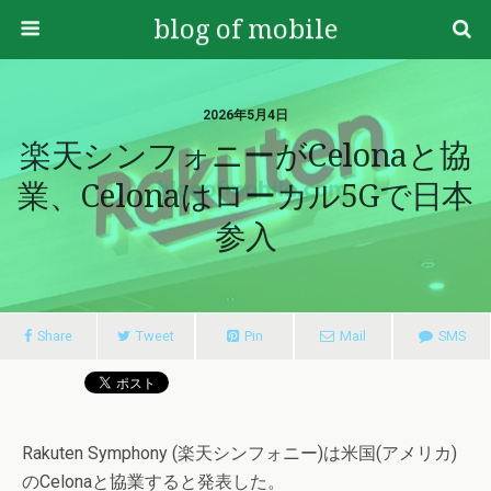
blog of mobile
2026年5月4日
楽天シンフォニーがCelonaと協
業、Celonaはローカル5Gで日本
参入
Share
Tweet
Pin
Mail
SMS
Rakuten Symphony (楽天シンフォニー)は米国(アメリカ)
のCelonaと協業すると発表した。