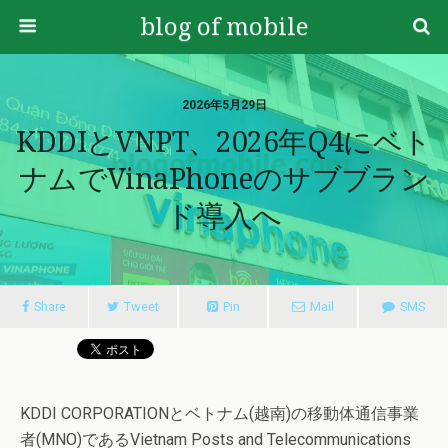
blog of mobile
2026年5月29日
KDDIとVNPT、2026年Q4にベト
ナムでVinaPhoneのサブブラン
ド導入へ
Share
Tweet
Pin
Mail
SMS
KDDI CORPORATIONとベトナム(越南)の移動体通信事業
者(MNO)であるVietnam Posts and Telecommunications