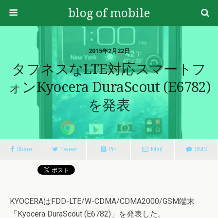
blog of mobile
2015年2月22日
タフネスなLTE対応スマートフ
ォンKyocera DuraScout (E6782)
を発表
Share
Tweet
Pin
Mail
SMS
KYOCERAはFDD-LTE/W-CDMA/CDMA2000/GSM端末
「Kyocera DuraScout (E6782)」を発表した。