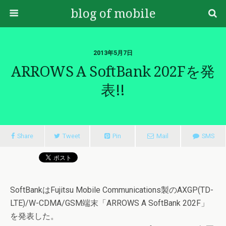
blog of mobile
2013年5月7日
ARROWS A SoftBank 202Fを発
表!!
Share
Tweet
Pin
Mail
SMS
SoftBankはFujitsu Mobile Communications製のAXGP(TD-
LTE)/W-CDMA/GSM端末「ARROWS A SoftBank 202F」
を発表した。