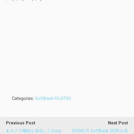
Categories:
SoftBank-FUJITSU
Previous Post
Next Post
カメラ機能を強化したSony
DIGNO R SoftBank 202Kを発