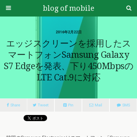
blog of mobile
2016年2月22日
エッジスクリーンを採用したス
マートフォンSamsung Galaxy
S7 Edgeを発表、下り450Mbpsの
LTE Cat.9に対応
Share
Tweet
Pin
Mail
SMS