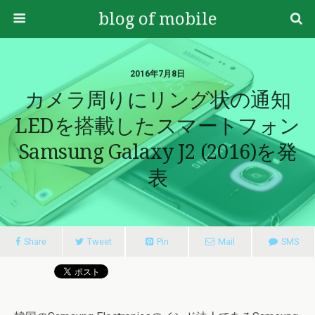
blog of mobile
2016年7月8日
カメラ周りにリング状の通知
LEDを搭載したスマートフォン
Samsung Galaxy J2 (2016)を発
表
Share
Tweet
Pin
Mail
SMS