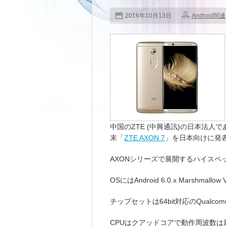
2016年10月13日
Android関連
中国のZTE (中興通訊)の日本法人であるZT
末「
ZTE AXON 7
」を日本向けに発
AXONシリーズで展開するハイスペ
OSにはAndroid 6.0.x Marshmall
チップセットは64bit対応のQualcomm 
CPUはクアッドコアで動作周波数は最