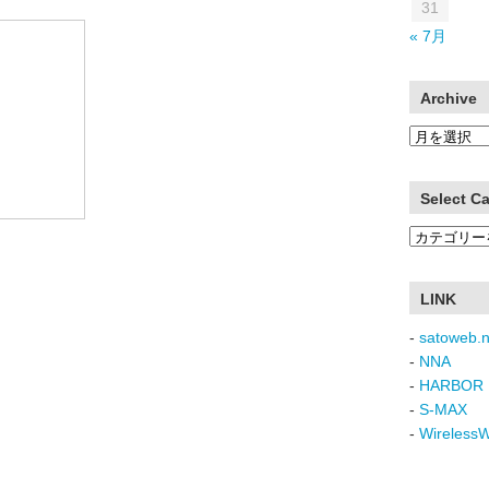
31
« 7月
Archive
Archive
Select C
Select
Category
LINK
-
satoweb.n
-
NNA
-
HARBOR 
-
S-MAX
-
Wireless