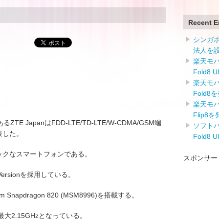
Recent E
シンガ
法人を
楽天モバイ
Fold8 
楽天モバイ
Fold8
楽天モバイ
Flip8
E JapanはFDD-LTE/TD-LTE/W-CDMA/GSM端
ソフトバン
表した。
Fold8 
ックなスマートフォンである。
スポンサー
ow Versionを採用している。
Snapdragon 820 (MSM8996)を搭載する。
大2.15GHzとなっている。