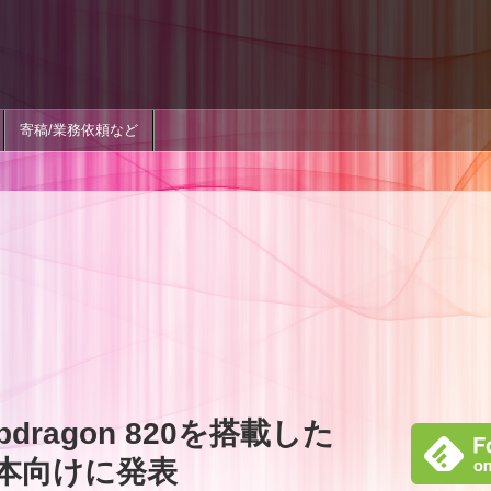
寄稿/業務依頼など
apdragon 820を搭載した
を日本向けに発表