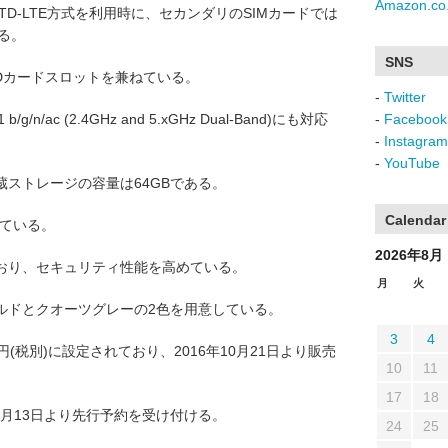
Amazon.co.
E/TD-LTE方式を利用時に、セカンダリのSIMカードでは
る。
SNS
oSDカードスロットを兼ねている。
-
Twitter
1 b/g/n/ac (2.4GHz and 5.xGHz Dual-Band)にも対応
-
Facebook
-
Instagram
-
YouTube
蔵ストレージの容量は64GBである。
Calendar
っている。
2026年8月
おり、セキュリティ性能を高めている。
月
火
ルドとクオーツグレーの2色を用意している。
3
4
円(税別)に設定されており、2016年10月21日より販売
10
11
17
18
0月13日より先行予約を受け付ける。
24
25