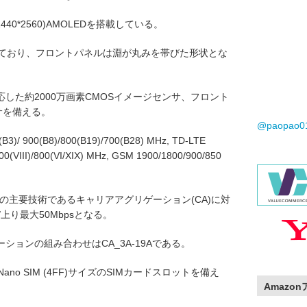
40*2560)AMOLEDを搭載している。
しており、フロントパネルは淵が丸みを帯びた形状とな
した約2000万画素CMOSイメージセンサ、フロント
サを備える。
@paopao
)/ 900(B8)/800(B19)/700(B28) MHz, TD-LTE
0(VIII)/800(VI/XIX) MHz, GSM 1900/1800/900/850
Advancedの主要技術であるキャリアアグリゲーション(CA)に対
/上り最大50Mbpsとなる。
ョンの組み合わせはCA_3A-19Aである。
ano SIM (4FF)サイズのSIMカードスロットを備え
Amazo