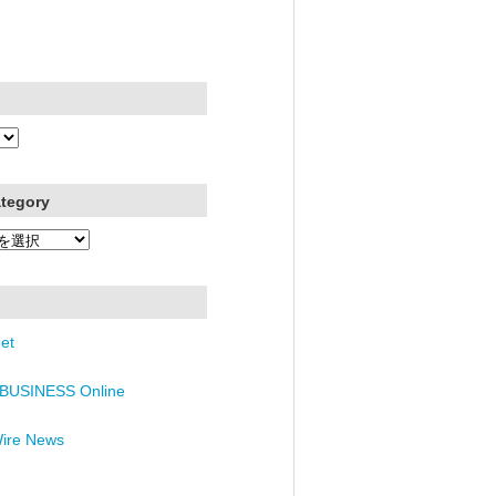
ategory
et
BUSINESS Online
Wire News