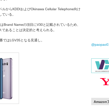
DDIおよびOkinawa Cellular Telephone向け
している。
umの認証ではBrand Nameの項目にV30と記載されているため、
ベースであることは決定的と考えられる。
番ではLGV35となる見通し。
@paopao
Amazo