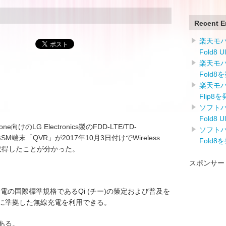
Recent E
楽天モバイ
Fold8 
楽天モバイ
Fold8
楽天モバイ
Flip8
ソフトバン
Fold8 
phone向けのLG Electronics製のFDD-LTE/TD-
ソフトバン
MA/GSM端末「QVR」が2017年10月3日付けでWireless
Fold8
の認証を取得したことが分かった。
スポンサー
iumは無線給電の国際標準規格であるQi (チー)の策定および普及を
iに準拠した無線充電を利用できる。
ある。