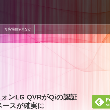
寄稿/業務依頼など
ォンLG QVRがQiの認証
0ベースが確実に