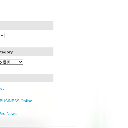
ategory
et
BUSINESS Online
Wire News