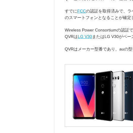
すでに
FCC
の認証を取得済みで、ラベルからK
のスマートフォンとなることが確定
Wireless Power Consorti
QVRは
LG V30
またはLG V30が
QVRはメーカー型番であり、auの型