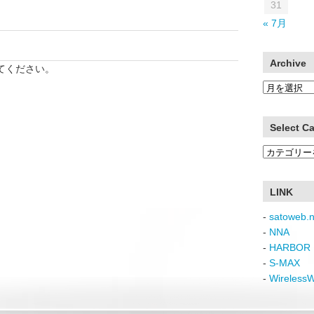
31
« 7月
Archive
てください。
Archive
Select C
Select
Category
LINK
-
satoweb.n
-
NNA
-
HARBOR 
-
S-MAX
-
Wireless