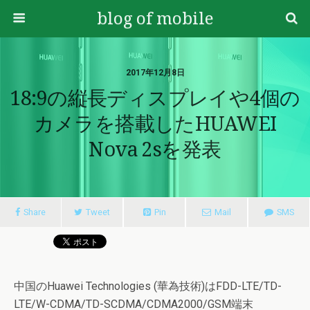
blog of mobile
2017年12月8日
18:9の縦長ディスプレイや4個の
カメラを搭載したHUAWEI
Nova 2sを発表
Share
Tweet
Pin
Mail
SMS
中国のHuawei Technologies (華為技術)はFDD-LTE/TD-
LTE/W-CDMA/TD-SCDMA/CDMA2000/GSM端末