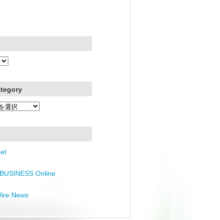
ategory
et
BUSINESS Online
Wire News