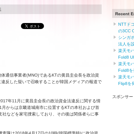
話
Recent E
NTTドコ
の3CC
シンガ
法人を
楽天モバイ
Fold8 
楽天モバイ
Fold8
体通信事業者(MNO)であるKTの黄昌圭会長を政治資
楽天モバイ
)に違反した疑いで召喚することが韓国メディアの報道で
Flip8
スポンサー
017年11月に黄昌圭会長の政治資金法違反に関する情
年1月からは京畿道城南市に位置するKTの本社および首
支社などを家宅捜索しており、その後は関係者らに事
隊は2018年4月17日の10時(韓国標準時)に政治資