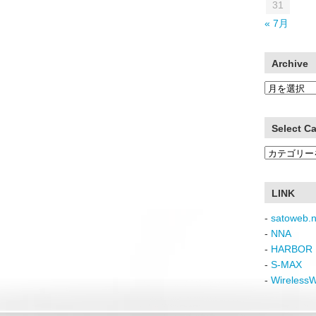
31
« 7月
Archive
Archive
Select C
Select
Category
LINK
-
satoweb.n
-
NNA
-
HARBOR 
-
S-MAX
-
Wireless