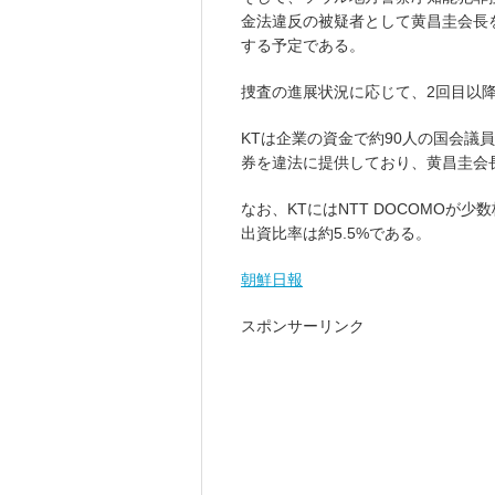
金法違反の被疑者として黄昌圭会長
する予定である。
捜査の進展状況に応じて、2回目以
KTは企業の資金で約90人の国会議員に
券を違法に提供しており、黄昌圭会
なお、KTにはNTT DOCOMOが少
出資比率は約5.5%である。
朝鮮日報
スポンサーリンク