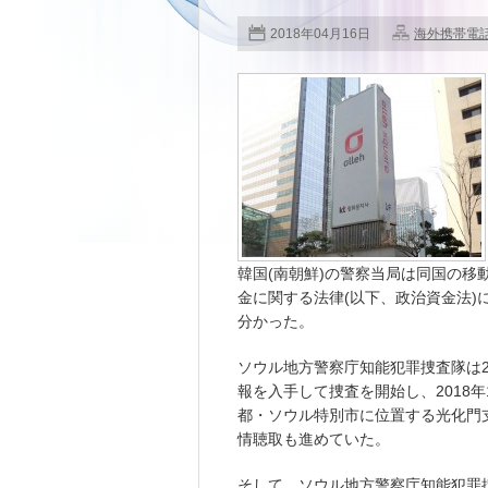
2018年04月16日
海外携帯電
韓国(南朝鮮)の警察当局は同国の移動
金に関する法律(以下、政治資金法
分かった。
ソウル地方警察庁知能犯罪捜査隊は2
報を入手して捜査を開始し、2018
都・ソウル特別市に位置する光化門
情聴取も進めていた。
そして、ソウル地方警察庁知能犯罪捜査