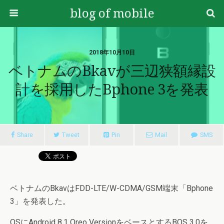
blog of mobile
2018年10月10日
ベトナムのBkavが三辺狭額縁設
計を採用したBphone 3を発表
Share
Tweet
Pin
Mail
SMS
ベトナムのBkavはFDD-LTE/W-CDMA/GSM端末「Bphone
3」を発表した。
OSにAndroid 8.1 Oreo VersionをベースとするBOS 3.0を