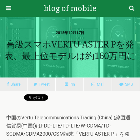
blog of mobile
2018年10月17日
高級スマホVERTU ASTER Pを発
表、最上位モデルは約160万円に
Share
Tweet
Pin
Mail
SMS
中国のVertu Telecommunications Trading (China) (緯図通
信貿易(中国))はFDD-LTE/TD-LTE/W-CDMA/TD-
SCDMA/CDMA2000/GSM端末「VERTU ASTER P」を発