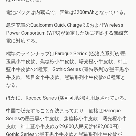
電池パックは内蔵式で、容量は3200mAhとなっている。
急速充電のQualcomm Quick Charge 3.0およびWireless
Power Consortium (WPC)が策定したQiに準拠する無線充
電に対応する。
標準のラインナップはBaroque Series (巴洛克系列)が墨
玉黒小牛皮款、焦糖棕小牛皮款、曙光橙小牛皮款、紳士
藍小牛皮款の4種類、Gothic Series (哥特系列)が墨玉黒小
牛皮款、耀目金小牛皮款、熊猫系列小牛皮款の3種類と
なる。
ほかに、Rococo Series (洛可可系列)も用意されている。
中国で販売することが決まっており、価格はBaroque
Seriesの墨玉黒小牛皮款、焦糖棕小牛皮款、曙光橙小牛
皮款、紳士藍小牛皮款が29,800人民元(約482,000円)、
Gothic Seriesの墨玉黒小牛皮款と熊猫系列小牛皮款が