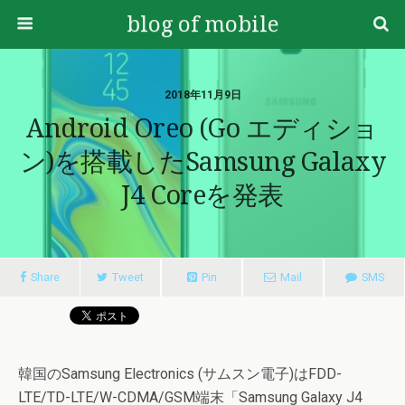
blog of mobile
2018年11月9日
Android Oreo (Go エディショ
ン)を搭載したSamsung Galaxy
J4 Coreを発表
Share
Tweet
Pin
Mail
SMS
韓国のSamsung Electronics (サムスン電子)はFDD-
LTE/TD-LTE/W-CDMA/GSM端末「Samsung Galaxy J4