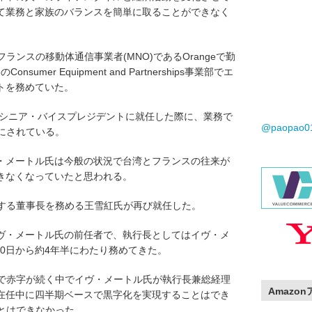
て業務と家族のバランスを簡単に取ることができなく
ランスの移動体通信事業者(MNO)であるOrangeで勤
sumer Equipment and Partnerships事業部でエ
トを務めていた。
s事業部のシニア・バイスプレジデントに就任した際に、業務で
@paopao
にされている。
・メートル氏は今般の状況で台湾とフランスの往来が
きなくなっていたと思われる。
当する董事長を務める王雪紅氏が再び就任した。
ヴ・メートル氏の前任者で、執行長としてはイヴ・メ
20日から約4年半にわたり務めてきた。
スで赤字が続く中でイヴ・メートル氏が執行長兼総経理
Amazo
在任中に四半期ベースで黒字化を実現することはでき
とはできなかった。