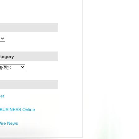
ategory
et
BUSINESS Online
Wire News