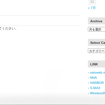
31
« 7月
Archive
てください。
Archive
Select C
Select
Category
LINK
-
satoweb.n
-
NNA
-
HARBOR 
-
S-MAX
-
Wireless