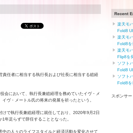
Recent E
楽天モバイ
Fold8 
楽天モバイ
Fold8
楽天モバイ
Flip8
ソフトバン
Fold8 
高経営責任者に相当する執行長および社長に相当する総経
ソフトバン
Fold8
た取締役会において、執行長兼総経理を務めていたイヴ・メ
スポンサー
、イヴ・メートル氏の将来の発展を祈ったという。
日付けで執行長兼総経理に就任しており、2020年9月2日
か1年足らずで辞任することとなった。
界中の人々のライフスタイルと経済活動を変化させて