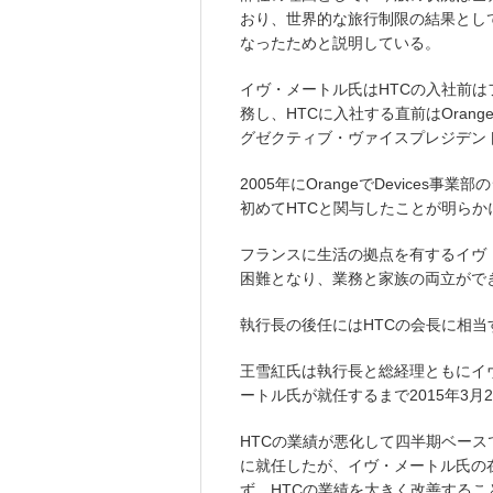
おり、世界的な旅行制限の結果とし
なったためと説明している。
イヴ・メートル氏はHTCの入社前はフ
務し、HTCに入社する直前はOrangeのCon
グゼクティブ・ヴァイスプレジデン
2005年にOrangeでDevice
初めてHTCと関与したことが明らか
フランスに生活の拠点を有するイヴ
困難となり、業務と家族の両立がで
執行長の後任にはHTCの会長に相
王雪紅氏は執行長と総経理ともにイ
ートル氏が就任するまで2015年3月
HTCの業績が悪化して四半期ベー
に就任したが、イヴ・メートル氏の
ず、HTCの業績を大きく改善するこ