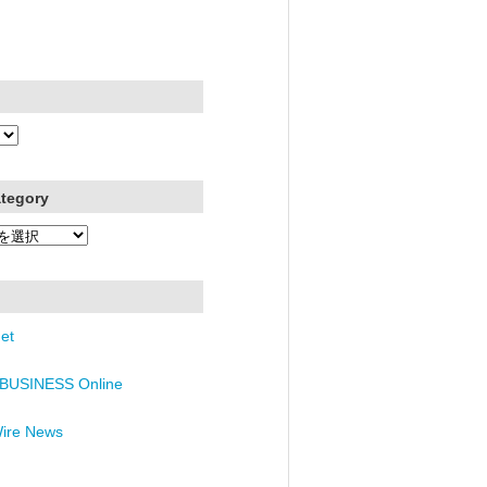
ategory
et
BUSINESS Online
Wire News