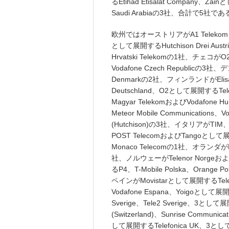
るEtihad Etisalat Company、Zai
Saudi Arabiaの3社、合計で5社であ
欧州ではオーストリアがA1 Telekom Aus
として展開するHutchison Drei A
Hrvatski Telekomの1社、チェコがO2 Cz
Vodafone Czech Republic
Denmarkの2社、フィンランドがElisa、
Deutschland、O2として展開するTel
Magyar TelekomおよびVodafo
Meteor Mobile Communications、
(Hutchison)の3社、イタリアがTIM、
POST TelecomおよびTangoとして
Monaco Telecomの1社、オランダがKPN、
社、ノルウェーがTelenor Norgeお
るP4、T-Mobile Polska、Orange
ペインがMovistarとして展開するTelefon
Vodafone Espana、Yoigoとして
Sverige、Tele2 Sverige、3とし
(Switzerland)、Sunrise Commun
して展開するTelefonica UK、3とし