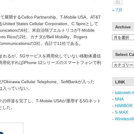
31
« 7月
展開するCellco Partnership、T-Mobile USA、AT&T
nited States Cellular Corporation、C Spireとして
Archive
ommunicationの6社、米自治領プエルトリコがT-Mobile
uerto Ricoの2社、カナダがBell Mobility、Rogers
Archive
US Communicationsの3社、合計で11社である。
Select C
まれるが、5Gサービスを商用化していない移動体通信
化すればiPhone 12シリーズのスマートフォンで利
Select
Category
nawa Cellular Telephone、SoftBankが入った
LINK
イル)は入っていない。
-
satoweb.n
-
NNA
クの停波を完了し、T-Mobile USAが運用する5Gネット
-
HARBOR 
とした。
-
S-MAX
-
Wireless