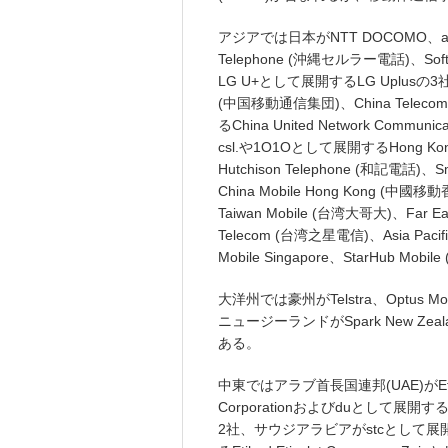
アジアでは日本がNTT DOCOMO、auと
Telephone (沖縄セルラー電話)、Soft
LG U+として展開するLG Uplusの3社、中
(中国移動通信集団)、China Teleco
るChina United Network Co
csl.や1O1Oとして展開するHong Kong
Hutchison Telephone (和記電話)、S
China Mobile Hong Kong (中
Taiwan Mobile (台湾大哥大)、Far Eas
Telecom (台湾之星電信)、Asia Pac
Mobile Singapore、StarHub 
大洋州では豪州がTelstra、Optus Mo
ニュージーランドがSpark New Zeal
ある。
中東ではアラブ首長国連邦(UAE)がEtisal
Corporationおよびduとして展開するEmira
2社、サウジアラビアがstcとして展開するS