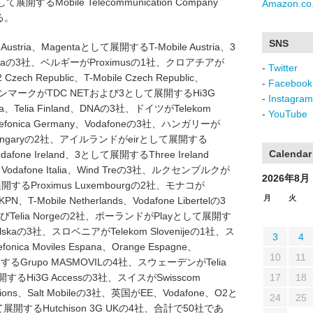
nとして展開するMobile Telecommunication Company
Amazon.co.
る。
SNS
tria、Magentaとして展開するT-Mobile Austria、3
ustriaの3社、ベルギーがProximusの1社、クロアチアが
-
Twitter
ech Republic、T-Mobile Czech Republic、
-
Facebook
の3社、デンマークがTDC NETおよび3として展開するHi3G
-
Instagram
Telia Finland、DNAの3社、ドイツがTelekom
-
YouTube
efonica Germany、Vodafoneの3社、ハンガリーが
ne Hungaryの2社、アイルランドがeirとして展開する
Calendar
Vodafone Ireland、3として展開するThree Ireland
Vodafone Italia、Wind Treの3社、ルクセンブルクが
2026年8月
展開するProximus Luxembourgの2社、モナコが
月
火
T-Mobile Netherlands、Vodafone Libertelの3
よびTelia Norgeの2社、ポーランドがPlayとして展開す
 Polskaの3社、スロベニアがTelekom Slovenijeの1社、ス
3
4
ica Moviles Espana、Orange Espagne、
10
11
展開するGrupo MASMOVILの4社、スウェーデンがTelia
て展開するHi3G Accessの3社、スイスがSwisscom
17
18
ications、Salt Mobileの3社、英国がEE、Vodafone、O2と
24
25
て展開するHutchison 3G UKの4社、合計で50社であ