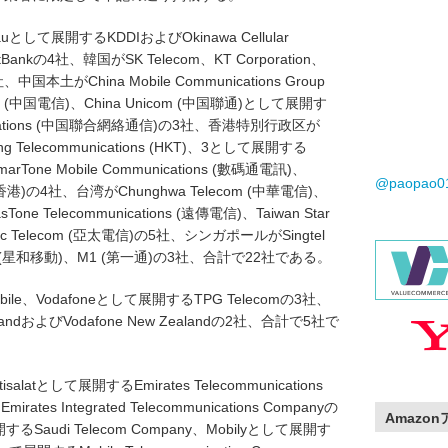
して展開するKDDIおよびOkinawa Cellular
Bankの4社、韓国がSK Telecom、KT Corporation、
国本土がChina Mobile Communications Group
m (中国電信)、China Unicom (中国聯通)として展開す
mmunications (中国聯合網絡通信)の3社、香港特別行政区が
 Telecommunications (HKT)、3として展開する
marTone Mobile Communications (數碼通電訊)、
@paopao
國移動香港)の4社、台湾がChunghwa Telecom (中華電信)、
Tone Telecommunications (遠傳電信)、Taiwan Star
ific Telecom (亞太電信)の5社、シンガポールがSingtel
Mobile (星和移動)、M1 (第一通)の3社、合計で22社である。
bile、Vodafoneとして展開するTPG Telecomの3社、
andおよびVodafone New Zealandの2社、合計で5社で
atとして展開するEmirates Telecommunications
tes Integrated Telecommunications Companyの
Amazo
audi Telecom Company、Mobilyとして展開す