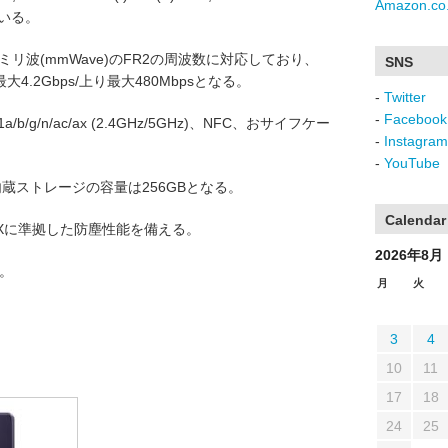
Amazon.co.
している。
とミリ波(mmWave)のFR2の周波数に対応しており、
SNS
4.2Gbps/上り最大480Mbpsとなる。
-
Twitter
-
Facebook
.11a/b/g/n/ac/ax (2.4GHz/5GHz)、NFC、おサイフケー
-
Instagram
-
YouTube
蔵ストレージの容量は256GBとなる。
Calendar
IP6Xに準拠した防塵性能を備える。
2026年8月
る。
月
火
3
4
10
11
17
18
24
25