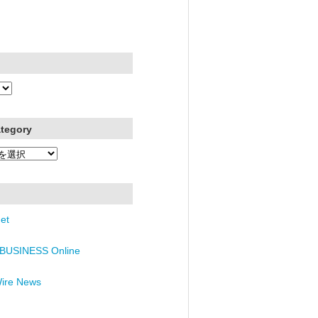
ategory
et
BUSINESS Online
Wire News