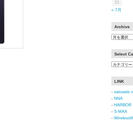
31
« 7月
Archive
Archive
Select C
Select
Category
LINK
-
satoweb.n
-
NNA
-
HARBOR 
-
S-MAX
-
Wireless