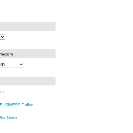
ategory
et
BUSINESS Online
Wire News