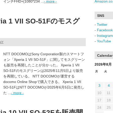
インチFHD+(1080*234 ...
- more -
Amazon.co.
SNS
a 1 VII SO-51Fのモスグ
-
Twitter
-
Facebook
-
Instagram
-
YouTube
NY
NTT DOCOMOはSony Corporation製のスマートフ
Calendar
ォン「Xperia 1 VII SO-51F」に関してモスグリーン
2026年8月
も販売を再開したことが分かった。 Xperia 1 VII
SO-51Fのモスグリーンは2025年11月5日より販売
月
火
を再開している。 NTT DOCOMOが運営する
docomo Online Shopで購入できる。 Xperia 1 VII
3
4
SO-51FはNTT DOCOMOが2025年6月5日に発売し
た ...
- more -
10
11
17
18
24
25
a 10 VII SO-52Fを販売開