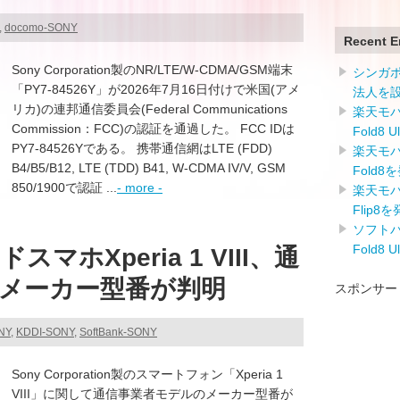
,
docomo-SONY
Recent E
Sony Corporation製のNR/LTE/W-CDMA/GSM端末
シンガ
「PY7-84526Y」が2026年7月16日付けで米国(アメ
法人を
リカ)の連邦通信委員会(Federal Communications
楽天モバイ
Commission：FCC)の認証を通過した。 FCC IDは
Fold8 
PY7-84526Yである。 携帯通信網はLTE (FDD)
楽天モバイ
B4/B5/B12, LTE (TDD) B41, W-CDMA IV/V, GSM
Fold8
850/1900で認証 ...
- more -
楽天モバイ
Flip8
ソフトバン
Fold8 
マホXperia 1 VIII、通
メーカー型番が判明
スポンサー
NY
,
KDDI-SONY
,
SoftBank-SONY
Sony Corporation製のスマートフォン「Xperia 1
VIII」に関して通信事業者モデルのメーカー型番が